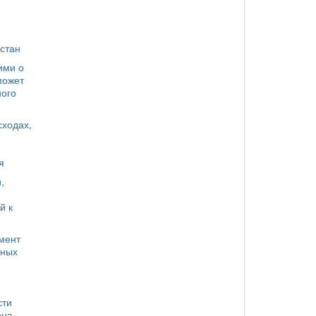
стан
ими о
может
ного
сходах,
я
,
й к
мент
яных
сти
она