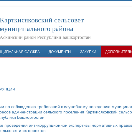
Карткисяковский сельсовет
муниципального района
Аскинский район Республики Башкортостан
ИЦИПАЛЬНАЯ СЛУЖБА
ДОКУМЕНТЫ
ЗАКУПКИ
ДОПОЛНИТЕЛ
РРУПЦИИ
сии по соблюдению требований к служебному поведению муниципа
есов администрации сельского поселения Карткисяковский сельсо
спублики Башкортостан
дке проведения антикоррупционной экспертизы нормативных право
ельсовет и их проектов