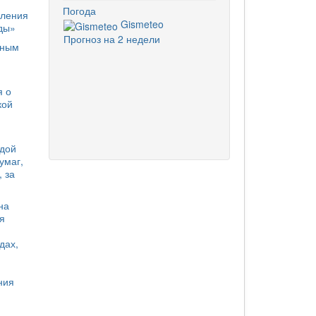
Погода
еления
Gismeteo
оды»
Прогноз на 2 недели
ьным
я о
кой
ждой
умаг,
, за
на
я
дах,
ния