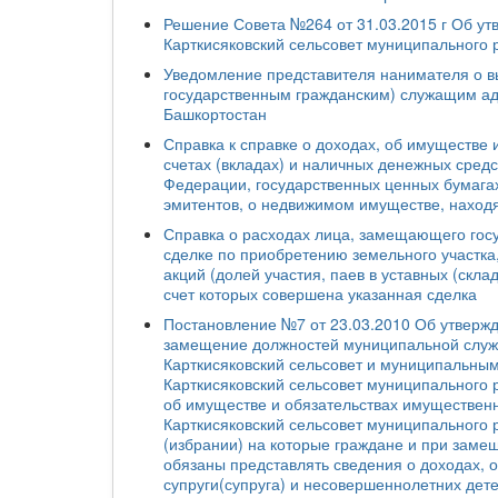
Решение Совета №264 от 31.03.2015 г Об у
Карткисяковский сельсовет муниципального 
Уведомление представителя нанимателя о 
государственным гражданским) служащим ад
Башкортостан
Справка к справке о доходах, об имуществе
счетах (вкладах) и наличных денежных сред
Федерации, государственных ценных бумагах
эмитентов, о недвижимом имуществе, наход
Справка о расходах лица, замещающего гос
сделке по приобретению земельного участка,
акций (долей участия, паев в уставных (скла
счет которых совершена указанная сделка
Постановление №7 от 23.03.2010 Об утвер
замещение должностей муниципальной служб
Карткисяковский сельсовет и муниципальны
Карткисяковский сельсовет муниципального 
об имуществе и обязательствах имущественн
Карткисяковский сельсовет муниципального 
(избрании) на которые граждане и при заме
обязаны представлять сведения о доходах, 
супруги(супруга) и несовершеннолетних дет