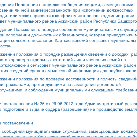
рждении Положения о порядке сообщения лицами, замещающими
овении личной заинтересованности при исполнении должностных
одит или может привести к конфликту интересов в администрации
овет муниципального района Аскинский район Республики Башкорто
рждении Положения о порядке сообщения муниципальными служащ
ри исполнении должностных обязанностей, которая приводит или 
рации сельского поселения Карткисяковский сельсовет муниципаль
тостан
рждении положения о порядке размещения сведений о доходах, ра
ого характера отдельных категорий лиц и членов их семей на
рткисяковский сельсовет муниципального района Аскинский район
 этих сведений средствам массовой информации для опубликовани
ждении положения по проверке достоверности и полноты сведений
и гражданами, претендующими на замещение должностей
служащими, и соблюдения муниципальными служащими требовани
 постановления № 26 от 29.06.2012 года Административный регла
 подготовке и выдаче ордера (разрешения) на производство земл
е постановлении
дке сообщения муниципальными служащими, замещающими должно
ьского поселения Карткисяковский сельсовет муниципального рай