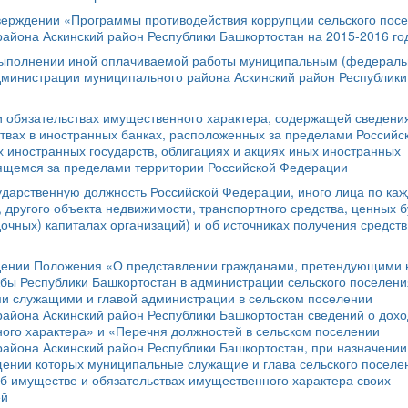
тверждении «Программы противодействия коррупции сельского пос
района Аскинский район Республики Башкортостан на 2015-2016 г
выполнении иной оплачиваемой работы муниципальным (федерал
министрации муниципального района Аскинский район Республики
 и обязательствах имущественного характера, содержащей сведени
ствах в иностранных банках, расположенных за пределами Российс
 иностранных государств, облигациях и акциях иных иностранных
ящемся за пределами территории Российской Федерации
ударственную должность Российской Федерации, иного лица по ка
 другого объекта недвижимости, транспортного средства, ценных б
дочных) капиталах организаций) и об источниках получения средств
ждении Положения «О представлении гражданами, претендующими 
ы Республики Башкортостан в администрации сельского поселени
ми служащими и главой администрации в сельском поселении
района Аскинский район Республики Башкортостан сведений о дохо
ого характера» и «Перечня должностей в сельском поселении
района Аскинский район Республики Башкортостан, при назначении
щении которых муниципальные служащие и глава сельского поселе
об имуществе и обязательствах имущественного характера своих
ей